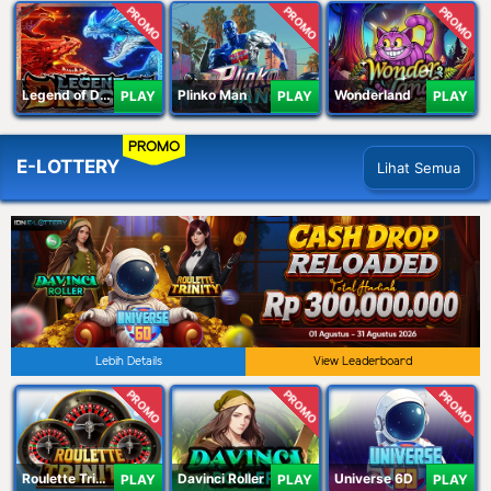
PROMO
PROMO
PROMO
Legend of Dragon
Plinko Man
Wonderland
PLAY
PLAY
PLAY
PROMO
E-LOTTERY
Lihat Semua
Lebih Details
View Leaderboard
PROMO
PROMO
PROMO
Roulette Trinity
Davinci Roller
Universe 6D
PLAY
PLAY
PLAY