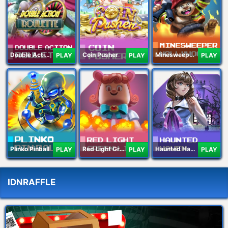
Double Action Roulette
Coin Pusher
Minesweeper Hollywood
PLAY
PLAY
PLAY
Plinko Pinball
Red Light Green Light
Haunted Haven
PLAY
PLAY
PLAY
IDNRAFFLE