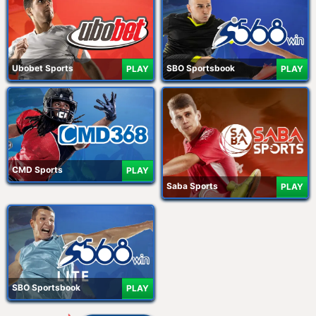
Ubobet Sports
SBO Sportsbook
PLAY
PLAY
CMD Sports
PLAY
Saba Sports
PLAY
SBO Sportsbook
PLAY