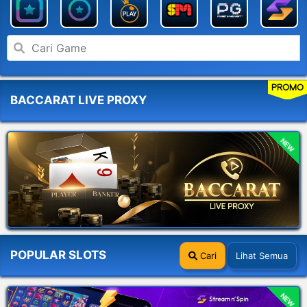
PROMO
BACCARAT LIVE PROXY
NEW
POPULAR SLOTS
Cari
Lihat Semua
NEW