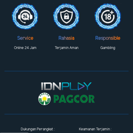
Service
Rahasia
Responsible
Online 24 Jam
Terjamin Aman
Gambling
Dukungan Perangkat :
Keamanan Terjamin :