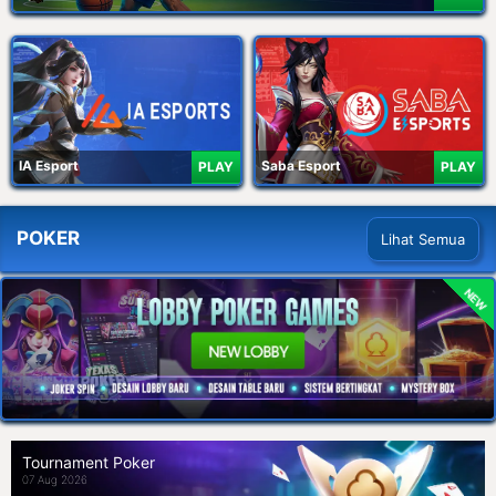
IA Esport
Saba Esport
PLAY
PLAY
POKER
Lihat Semua
NEW
Tournament Poker
07 Aug 2026