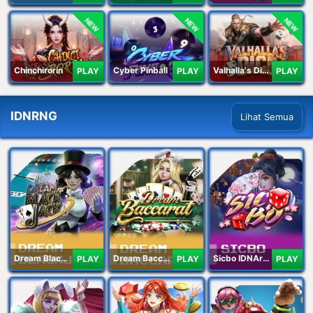
NEW
NEW
NEW
Chinchirorin
Cyber Pinball
Valhalla's Dice
PLAY
PLAY
PLAY
IDNRNG
Lihat Semua
Dream Blackjack
Dream Baccarat
Sicbo IDNArcade
PLAY
PLAY
PLAY