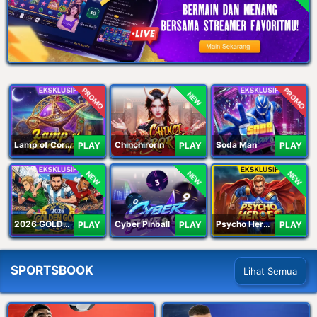
PROMO
PROMO
NEW
Lamp of Cornucopia
Chinchirorin
Soda Man
PLAY
PLAY
PLAY
NEW
NEW
NEW
2026 GOLDEN GOAL RUSH
Cyber Pinball
Psycho Heroes
PLAY
PLAY
PLAY
SPORTSBOOK
Lihat Semua